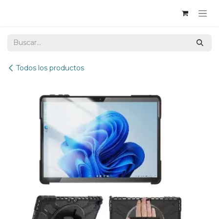
Ir al contenido
Todos los productos