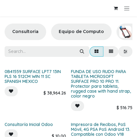
Skip to Content
Consultoria
Equipo de Computo
0B41559 SURFACE LPT7 13IN
FUNDA DE USO RUDO PARA
PLS 16 512CM WIN 11 SC
TABLETA MICROSOFT
SPANISH MEXICO
SURFACE PRO 10 PRO 11.
Protector para tableta,
rugged case with hand strap,
$
38,964.26
color negro
$
516.75
Consultoría Inicial Odoo
Impresora de Recibos, PoS
New!
Móvil, 4G PSA PoS Android 13.
Compatible con Odoo V18
$
10.00